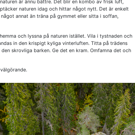
i naturen är ännu bättre. Det blir en kombo av frisk luft,
täcker naturen idag och hittar något nytt. Det är enkelt
 något annat än träna på gymmet eller sitta i soffan,
mma och lyssna på naturen istället. Vila i tystnaden och
ndas in den krispigt kyliga vinterluften. Titta på trädens
n den skrovliga barken. Ge det en kram. Omfamna det och
t välgörande.