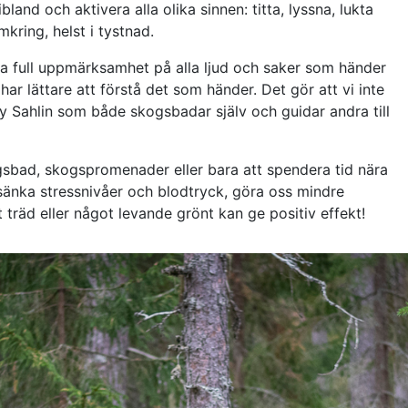
and och aktivera alla olika sinnen: titta, lyssna, lukta
kring, helst i tystnad.
ha full uppmärksamhet på alla ljud och saker som händer
a har lättare att förstå det som händer. Det gör att vi inte
 Sahlin som både skogsbadar själv och guidar andra till
gsbad, skogspromenader eller bara att spendera tid nära
sänka stressnivåer och blodtryck, göra oss mindre
 träd eller något levande grönt kan ge positiv effekt!