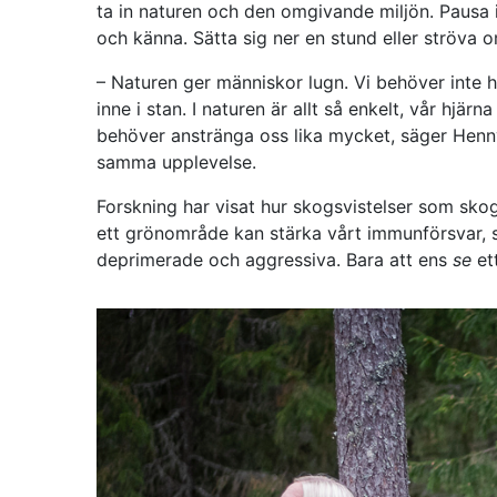
ta in naturen och den omgivande miljön. Pausa ibl
och känna. Sätta sig ner en stund eller ströva om
– Naturen ger människor lugn. Vi behöver inte 
inne i stan. I naturen är allt så enkelt, vår hjärn
behöver anstränga oss lika mycket, säger Henny
samma upplevelse.
Forskning har visat hur skogsvistelser som sko
ett grönområde kan stärka vårt immunförsvar, 
deprimerade och aggressiva. Bara att ens
se
ett