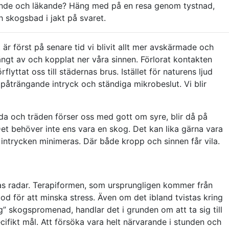
ande och läkande? Häng med på en resa genom tystnad,
 skogsbad i jakt på svaret.
 är först på senare tid vi blivit allt mer avskärmade och
stängt av och kopplat ner våra sinnen. Förlorat kontakten
lyttat oss till städernas brus. Istället för naturens ljud
påträngande intryck och ständiga mikrobeslut. Vi blir
nda och träden förser oss med gott om syre, blir då på
et behöver inte ens vara en skog. Det kan lika gärna vara
är intrycken minimeras. Där både kropp och sinnen får vila.
as radar. Terapiformen, som ursprungligen kommer från
od för att minska stress. Även om det ibland tvistas kring
lig” skogspromenad, handlar det i grunden om att ta sig till
ifikt mål. Att försöka vara helt närvarande i stunden och