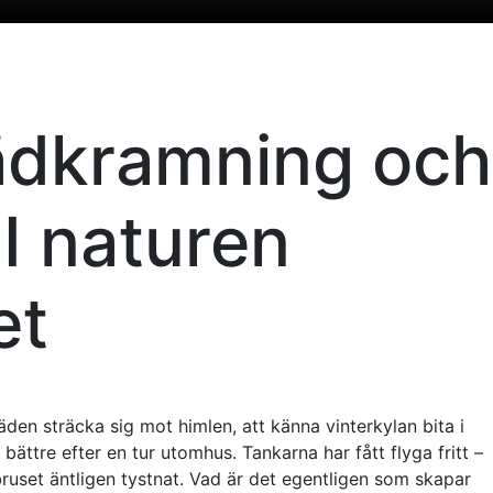
rädkramning och
I naturen
et
äden sträcka sig mot himlen, att känna vinterkylan bita i
 bättre efter en tur utomhus. Tankarna har fått flyga fritt –
 bruset äntligen tystnat. Vad är det egentligen som skapar