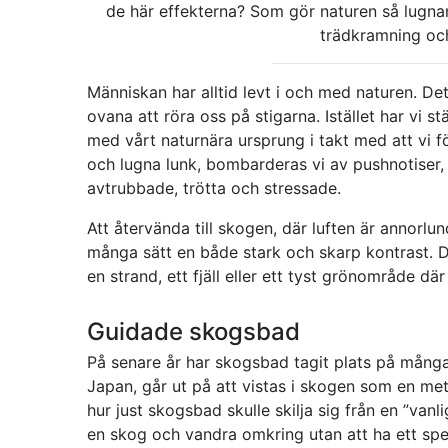
de här effekterna? Som gör naturen så lugn
trädkramning och
Människan har alltid levt i och med naturen. Det
ovana att röra oss på stigarna. Istället har vi 
med vårt naturnära ursprung i takt med att vi förf
och lugna lunk, bombarderas vi av pushnotiser, 
avtrubbade, trötta och stressade.
Att återvända till skogen, där luften är annorlu
många sätt en både stark och skarp kontrast. D
en strand, ett fjäll eller ett tyst grönområde d
Guidade skogsbad
På senare år har skogsbad tagit plats på mång
Japan, går ut på att vistas i skogen som en met
hur just skogsbad skulle skilja sig från en ”van
en skog och vandra omkring utan att ha ett spec