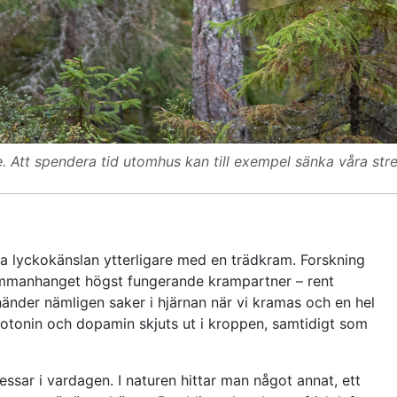
re. Att spendera tid utomhus kan till exempel sänka våra st
öka lyckokänslan ytterligare med en trädkram. Forskning
 sammanhanget högst fungerande krampartner – rent
 händer nämligen saker i hjärnan när vi kramas och en hel
otonin och dopamin skjuts ut i kroppen, samtidigt som
sar i vardagen. I naturen hittar man något annat, ett