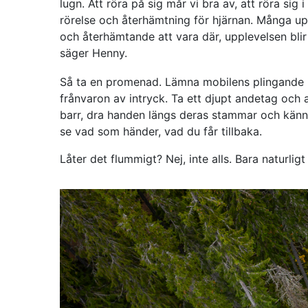
lugn. Att röra på sig mår vi bra av, att röra sig 
rörelse och återhämtning för hjärnan. Många upp
och återhämtande att vara där, upplevelsen blir
säger Henny.
Så ta en promenad. Lämna mobilens plingande he
frånvaron av intryck. Ta ett djupt andetag och a
barr, dra handen längs deras stammar och kän
se vad som händer, vad du får tillbaka.
Låter det flummigt? Nej, inte alls. Bara naturlig