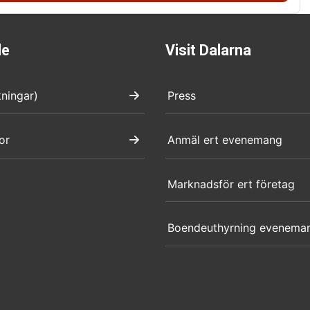
de
Visit Dalarna
kningar)
Press
or
Anmäl ert evenemang
Marknadsför ert företag
Boendeuthyrning evenema