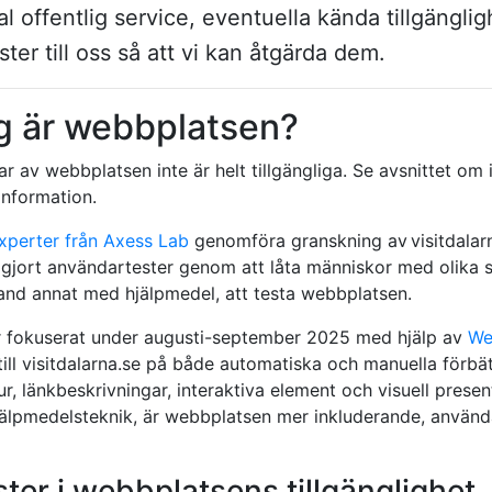
gital offentlig service, eventuella kända tillgäng
ter till oss så att vi kan åtgärda dem.
ig är webbplatsen?
r av webbplatsen inte är helt tillgängliga. Se avsnittet om 
information.
experter från Axess Lab
genomföra granskning av visitdalarn
jort användartester genom att låta människor med olika sä
and annat med hjälpmedel, att testa webbplatsen.
r fokuserat under augusti-september 2025 med hjälp av
We
till visitdalarna.se på både automatiska och manuella förbä
tur, länkbeskrivningar, interaktiva element och visuell prese
jälpmedelsteknik, är webbplatsen mer inkluderande, använda
ter i webbplatsens tillgänglighet