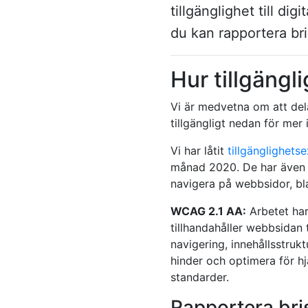
tillgänglighet till di
du kan rapportera bris
Hur tillgängl
Vi är medvetna om att dela
tillgängligt nedan för mer 
Vi har låtit
tillgänglighets
månad 2020. De har även g
navigera på webbsidor, bl
WCAG 2.1 AA:
Arbetet ha
tillhandahåller webbsidan 
navigering, innehållsstruk
hinder och optimera för h
standarder.
Rapportera bris