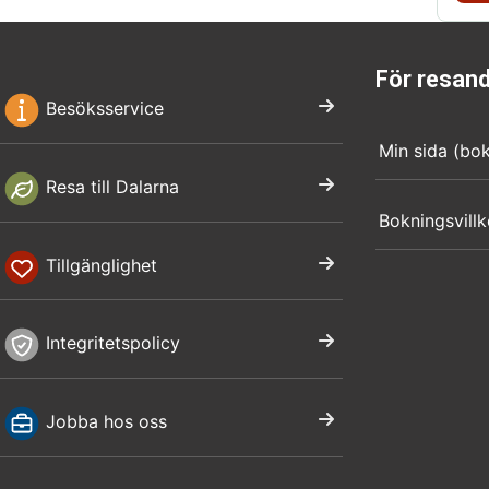
För resan
Besöksservice
Min sida (bo
Resa till Dalarna
Bokningsvillk
Tillgänglighet
Integritetspolicy
Jobba hos oss