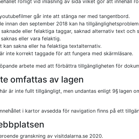
hållet rörligt vid inläsning av sida vilket gör att innehåll rö
outubefilmer går inte att stänga ner med tangentbord.
 innan den september 2018 kan ha tillgänglighetsproblem.
el saknade eller felaktiga taggar, saknad alternativ text och
aknas eller vara felaktig.
 kan sakna eller ha felaktiga textalternativ.
r inte korrekt taggade för att fungera med skärmläsare.
 löpande arbete med att förbättra tillgängligheten för dok
nte omfattas av lagen
r är inte fullt tillgängligt, men undantas enligt 9§ lagen om t
nehållet i kartor avsedda för navigation finns på ett tillgäng
webbplatsen
eroende granskning av visitdalarna.se 2020.