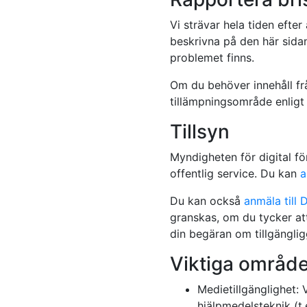
Vi strävar hela tiden efte
beskrivna på den här sidan
problemet finns.
Om du behöver innehåll frå
tillämpningsområde enligt
Tillsyn
Myndigheten för digital för
offentlig service. Du kan
a
Du kan också
anmäla till 
granskas, om du tycker att 
din begäran om tillgängli
Viktiga område
Medietillgänglighet: 
hjälpmedelsteknik (t.