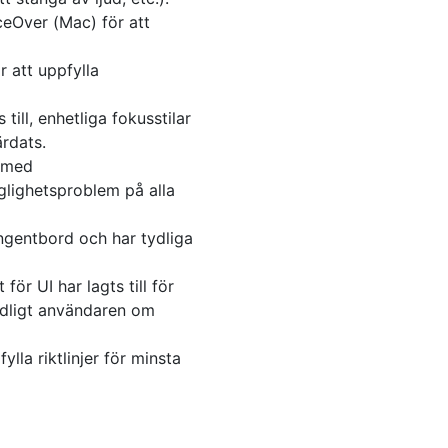
eOver (Mac) för att
r att uppfylla
till, enhetliga fokusstilar
ärdats.
s med
nglighetsproblem på alla
ngentbord och har tydliga
ör UI har lagts till för
tydligt användaren om
lla riktlinjer för minsta