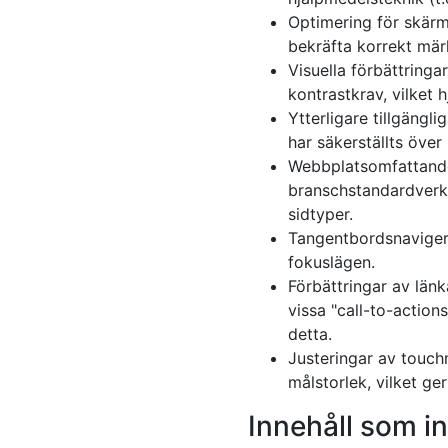
Optimering för skärm
bekräfta korrekt mär
Visuella förbättringa
kontrastkrav, vilket 
Ytterligare tillgängli
har säkerställts över
Webbplatsomfattande 
branschstandardverkty
sidtyper.
Tangentbordsnavigeri
fokuslägen.
Förbättringar av länk
vissa "call-to-action
detta.
Justeringar av touchm
målstorlek, vilket g
Innehåll som int