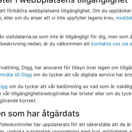
r att förbättra webbplatsens tillgänglighet. Om du upptäcke
, eller om du anser att vi inte uppfyller lagens krav,
meddel
n visitdalarna.se som inte är tillgängligt för dig, men som 
 beskrivning nedan, är du välkommen att
kontakta oss via 
valtning, Digg, har ansvaret för tillsyn över lagen om tillgäng
nmäla till Digg
om du tycker att vår digitala service har brist
Digg
om du tycker att vår bedömning av vad som är oskäli
vår tillgänglighetsredogörelse har brister eller om du tycke
ggörande korrekt.
n som har åtgärdats
Videokontroller har uppdaterats för att säkerställa att de är
ex. undvika automatisk uppspelning med ljud, möjligheter att