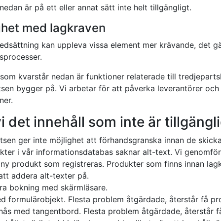
edan är på ett eller annat sätt inte helt tillgängligt.
ighet med lagkraven
dsättning kan uppleva vissa element mer krävande, det gäll
gsprocesser.
som kvarstår nedan är funktioner relaterade till tredjeparts
n bygger på. Vi arbetar för att påverka leverantörer och f
ner.
 det innehåll som inte är tillgängl
sen ger inte möjlighet att förhandsgranska innan de skicka
kter i vår informationsdatabas saknar alt-text. Vi genomför
e ny produkt som registreras. Produkter som finns innan lagk
tt addera alt-texter på.
öra bokning med skärmläsare.
 formulärobjekt. Flesta problem åtgärdade, återstår få pr
nås med tangentbord. Flesta problem åtgärdade, återstår f