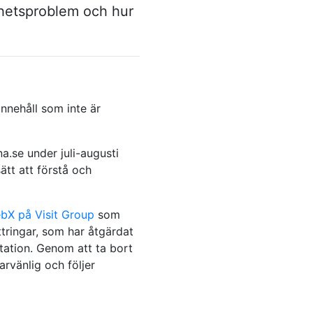
lighetsproblem och hur
innehåll som inte är
a.se under juli-augusti
tt att förstå och
bX på
Visit Group
som
ttringar, som har åtgärdat
ntation. Genom att ta bort
rvänlig och följer