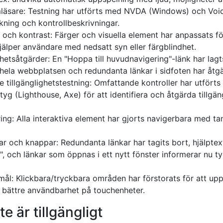
läsare: Testning har utförts med NVDA (Windows) och Voic
kning och kontrollbeskrivningar.
r och kontrast: Färger och visuella element har anpassats fö
hjälper användare med nedsatt syn eller färgblindhet.
ghetsåtgärder: En "Hoppa till huvudnavigering"-länk har lagts 
 hela webbplatsen och redundanta länkar i sidfoten har åtg
tillgänglighetstestning: Omfattande kontroller har utfört
g (Lighthouse, Axe) för att identifiera och åtgärda tillgä
ng: Alla interaktiva element har gjorts navigerbara med ta
ar och knappar: Redundanta länkar har tagits bort, hjälptext f
s", och länkar som öppnas i ett nytt fönster informerar nu 
ål: Klickbara/tryckbara områden har förstorats för att uppfy
er bättre användbarhet på touchenheter.
e är tillgängligt