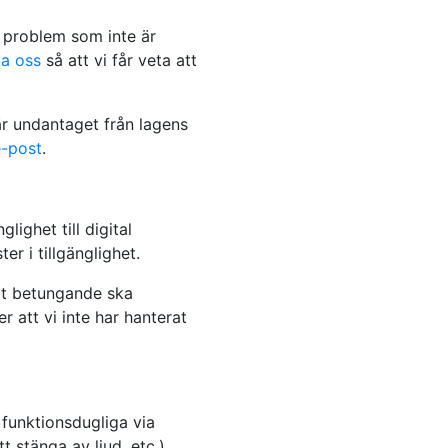
r problem som inte är
a oss
så att vi får veta att
är undantaget från lagens
e-post
.
lighet till digital
er i tillgänglighet.
gt betungande ska
r att vi inte har hanterat
 funktionsdugliga via
 stänga av ljud, etc.).