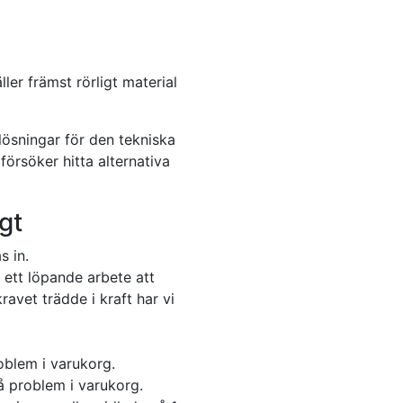
er främst rörligt material
lösningar för den tekniska
örsöker hitta alternativa
igt
s in.
 ett löpande arbete att
ravet trädde i kraft har vi
oblem i varukorg.
å problem i varukorg.