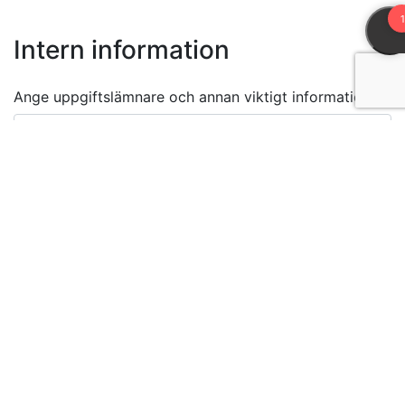
Intern information
Ange uppgiftslämnare och annan viktigt information
Max 500 tecken
Jag intygar att jag har rätt att lämna ut denna
information och att innehållet är korrekt.
Skicka