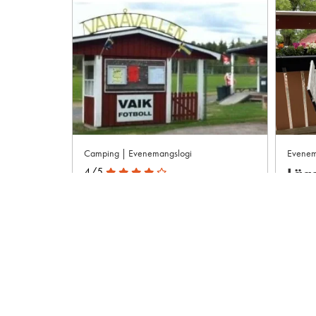
Camping | Evenemangslogi
Evenem
Läg
4/5
Van
Vanåvallens
Nor
Extracamping, Vansbro
Van
Vansbro
Boka
Visa mer