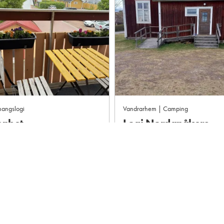
angslogi
Vandrarhem | Camping
enhet
Logi Nordanåkers
sbrosimningen V109,
Bystuga, Dala-Järna
ra…
Vansbro
sbro
Boka
Visa mer
Boka
Visa mer