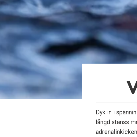
V
Dyk in i spänn
långdistanssimn
adrenalinkicke