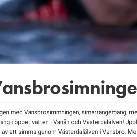
ansbro­simning­
ingen med Vansbrosimmningen, simarrangemang, m
ing i öppet vatten i Vanån och Västerdalälven! Upp
n av att simma genom Västerdalälven i Vansbro. Me