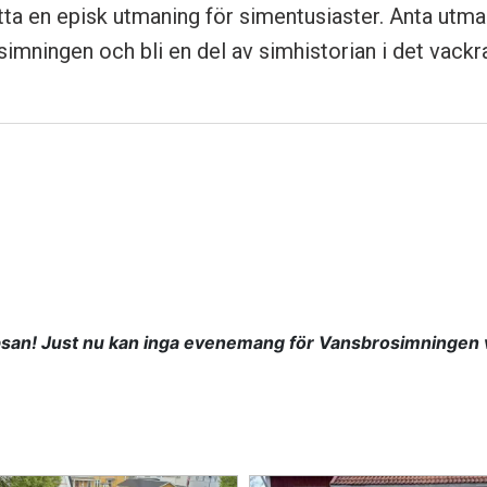
tta en episk utmaning för simentusiaster. Anta utm
simningen och bli en del av simhistorian i det vackr
mningen
sbro 10K, Halvsim, Tjejsim, Ungdomssim, Lilla
san! Just nu kan inga evenemang för Vansbrosimningen v