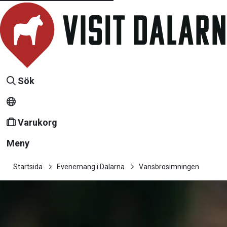
Sök
Varukorg
Meny
Startsida
Evenemang i Dalarna
Vansbrosimningen