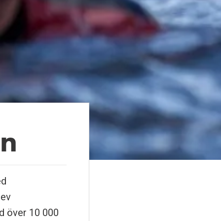
en
ed
lev
d över 10 000