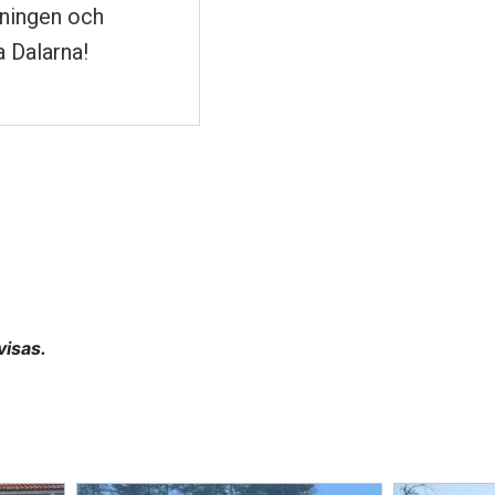
aningen och
a Dalarna!
isas.