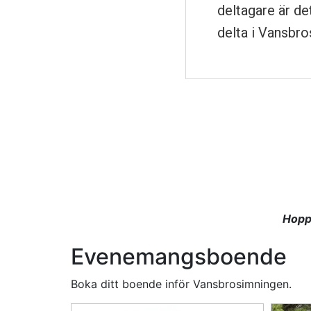
deltagare är de
delta i Vansbro
Lopp under Vansbrosi
Nedan listar vi loppen såsom bland annat Van
Vansbrosimningen och Öppen Älv.
Hopp
Evenemangsboende
Boka ditt boende inför Vansbrosimningen.