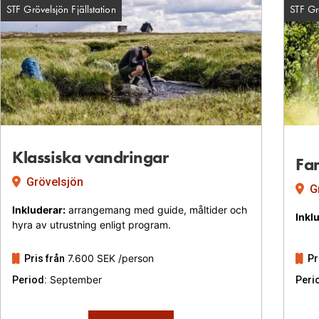
STF Grövelsjön Fjällstation
STF Grö
Facility: STF Grövelsj
Klassiska vandringar
Fam
Grövelsjön
G
Inkluderar:
arrangemang med guide, måltider och
Inkl
hyra av utrustning enligt program.
7.600 SEK
/person
Pris från
Pr
September
Period:
Peri