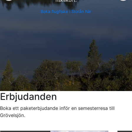
Boka flugfiske i Storån här
Erbjudanden
Boka ett paketerbjudande inför en semesterresa till
Grövelsjön.