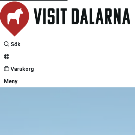
Sök
Varukorg
Meny