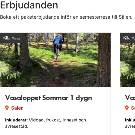
Erbjudanden
Boka ett paketerbjudande inför en semesterresa till Sälen.
Villa Vasa
Villa V
Facility: Villa
Vasaloppet Sommar 1 dygn
Va
Sälen
S
Inkluderar:
Middag, frukost, linneset och
Inkl
avresestäd.
avre