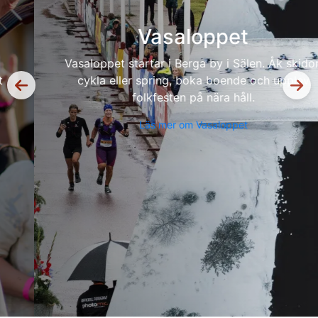
Vasaloppet
Vasaloppet startar i Berga by i Sälen. Åk skidor,
cykla eller spring, boka boende och upplev
folkfesten på nära håll.
Läs mer om Vasaloppet