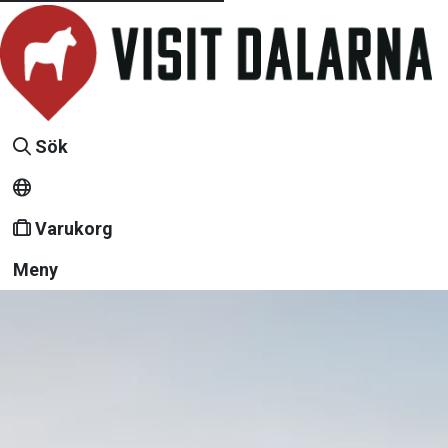
Sök
Varukorg
Meny