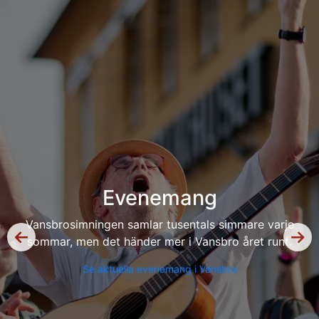
Sevärdheter och besöksmål
Utforska Vansbros mest fascinerande sevärdheter.
Allt från Snöå Bruk till natur, kultur och
hembygdsgårdar.
Upptäck Vansbro här