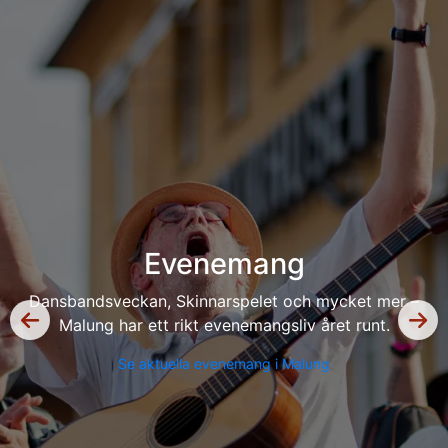
Sevärdheter och besöksmål
Utforska Malungs mest fascinerande sevärdheter,
från Öje Skinnmuseum till fäbodar och naturreservat.
Upptäck Malung här