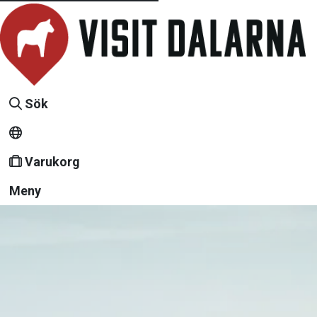
Sök
Varukorg
Meny