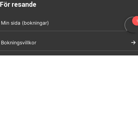
För resande
Min sida (bokningar)
Bokningsvillkor
Visit Dalarna
Press
Anmäl ert evenemang
Marknadsför ert företag