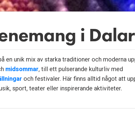
enemang i Dala
på en unik mix av starka traditioner och moderna up
ch
midsommar
, till ett pulserande kulturliv med
ällningar
och festivaler. Här finns alltid något att u
ik, sport, teater eller inspirerande aktiviteter.