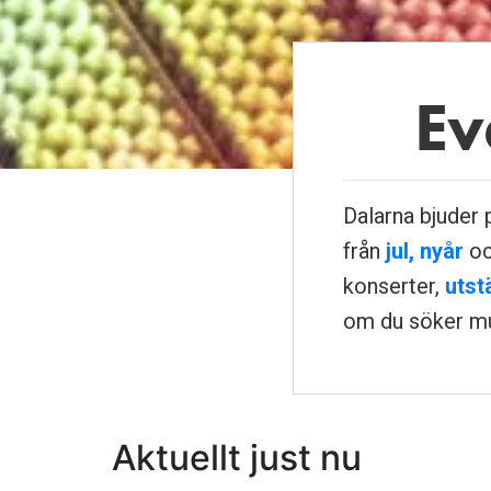
Ev
Dalarna bjuder 
från
jul, nyår
o
konserter,
utst
om du söker mus
Aktuellt just nu