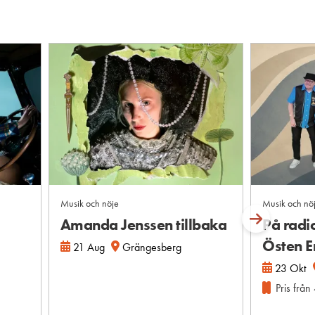
Musik och nöje
Musik och nö
Amanda Jenssen tillbaka
På radi
Östen E
21 Aug
Grängesberg
23 Okt
Pris från