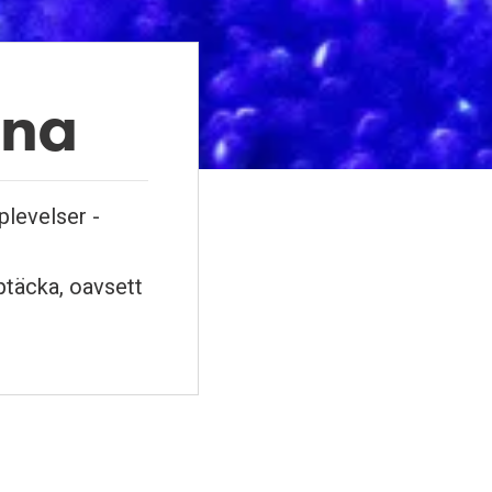
rna
plevelser -
pptäcka, oavsett