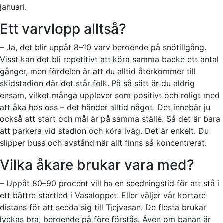
januari.
Ett varvlopp alltså?
– Ja, det blir uppåt 8–10 varv beroende på snötillgång.
Visst kan det bli repetitivt att köra samma backe ett antal
gånger, men fördelen är att du alltid återkommer till
skidstadion där det står folk. På så sätt är du aldrig
ensam, vilket många upplever som positivt och roligt med
att åka hos oss – det händer alltid något. Det innebär ju
också att start och mål är på samma ställe. Så det är bara
att parkera vid stadion och köra iväg. Det är enkelt. Du
slipper buss och avstånd när allt finns så koncentrerat.
Vilka åkare brukar vara med?
– Uppåt 80–90 procent vill ha en seedningstid för att stå i
ett bättre startled i Vasaloppet. Eller väljer vår kortare
distans för att seeda sig till Tjejvasan. De flesta brukar
lyckas bra, beroende på före förstås. Även om banan är