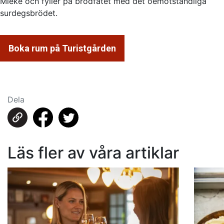
Mieke och fyller på brödfatet med det oemotståndliga
surdegsbrödet.
Boka rum på Turistgården
Dela
Läs fler av våra artiklar