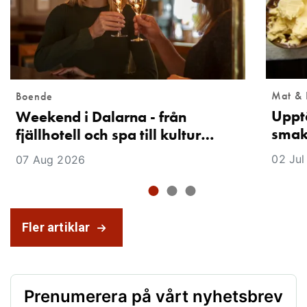
Mat & 
Boende
Uppt
Weekend i Dalarna - från
smak
fjällhotell och spa till kultur…
02 Jul
07 Aug 2026
Fler artiklar
Prenumerera på vårt nyhetsbrev