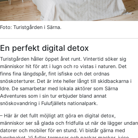
Foto: Turistgården i Särna.
En perfekt digital detox
Turistgården håller öppet året runt. Vintertid söker sig
människor hit för att i lugn och ro vistas i naturen. Det
finns fina längdspår, fint isfiske och det ordnas
snöskoterturer. Det är inte heller långt till skidbackarna i
Idre. De samarbetar med lokala aktörer som Särna
Adventures som i sin tur erbjuder bland annat
snöskovandring i Fulufjällets nationalpark.
– Här är det fullt möjligt att göra en digital detox,
människor ser så glada och fridfulla ut när de lägger undan
datorer och mobiler för en stund. Vi bistår gärna med
lunchpaket. Vi fyller termosar och packar mackor, juice