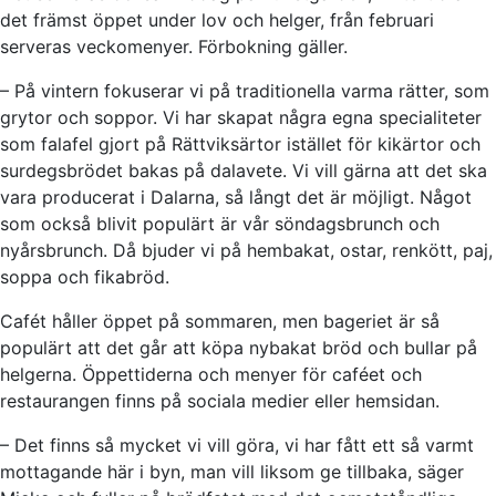
det främst öppet under lov och helger, från februari
serveras veckomenyer. Förbokning gäller.
– På vintern fokuserar vi på traditionella varma rätter, som
grytor och soppor. Vi har skapat några egna specialiteter
som falafel gjort på Rättviksärtor istället för kikärtor och
surdegsbrödet bakas på dalavete. Vi vill gärna att det ska
vara producerat i Dalarna, så långt det är möjligt. Något
som också blivit populärt är vår söndagsbrunch och
nyårsbrunch. Då bjuder vi på hembakat, ostar, renkött, paj,
soppa och fikabröd.
Cafét håller öppet på sommaren, men bageriet är så
populärt att det går att köpa nybakat bröd och bullar på
helgerna. Öppettiderna och menyer för caféet och
restaurangen finns på sociala medier eller hemsidan.
– Det finns så mycket vi vill göra, vi har fått ett så varmt
mottagande här i byn, man vill liksom ge tillbaka, säger