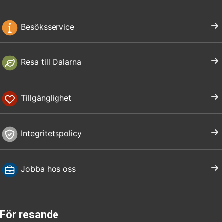
Besöksservice
Resa till Dalarna
Tillgänglighet
Integritetspolicy
Jobba hos oss
För resande