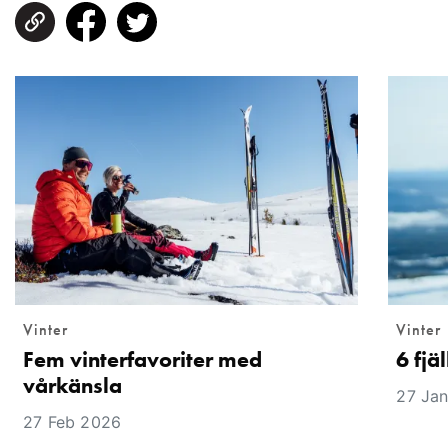
Vinter
Vinter
Fem vinterfavoriter med
6 fjäl
vårkänsla
27 Ja
27 Feb 2026