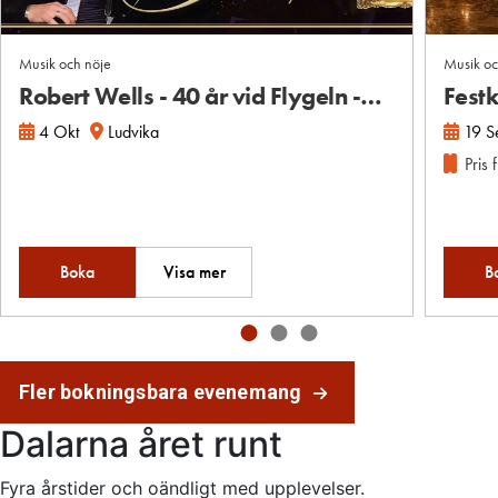
Musik och nöje
Musik oc
Robert Wells - 40 år vid Flygeln -…
Festk
4 Okt
Ludvika
19 S
Pris 
Boka
Visa mer
B
Fler bokningsbara evenemang
Dalarna året runt
Fyra årstider och oändligt med upplevelser.