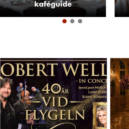
kaféguide
Aktuella evenemang
Upptäck allt från kultur och konsert till sport och
familjeaktiviteter.