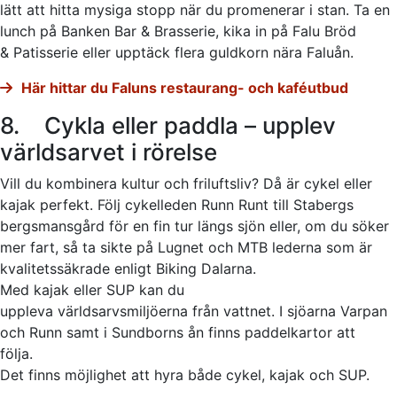
lätt att hitta mysiga stopp när du promenerar i stan. Ta en
lunch på Banken Bar & Brasserie, kika in på Falu Bröd
& Patisserie eller upptäck flera guldkorn nära Faluån.
Här hittar du Faluns restaurang- och kaféutbud
8. Cykla eller paddla – upplev
världsarvet i rörelse
Vill du kombinera kultur och friluftsliv? Då är cykel eller
kajak perfekt. Följ cykelleden Runn Runt till Stabergs
bergsmansgård för en fin tur längs sjön eller, om du söker
mer fart, så ta sikte på Lugnet och MTB lederna som är
kvalitetssäkrade enligt Biking Dalarna.
Med kajak eller SUP kan du
uppleva världsarvsmiljöerna från vattnet. I sjöarna Varpan
och Runn samt i Sundborns ån finns paddelkartor att
följa.
Det finns möjlighet att hyra både cykel, kajak och SUP.