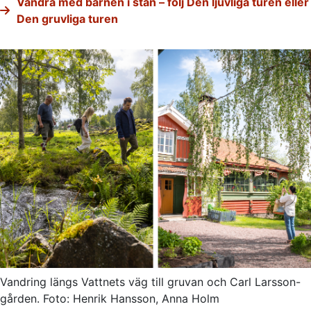
Vandra med barnen i stan – följ Den ljuvliga turen eller
Den gruvliga turen
Vandring längs Vattnets väg till gruvan och Carl Larsson-
gården. Foto: Henrik Hansson, Anna Holm