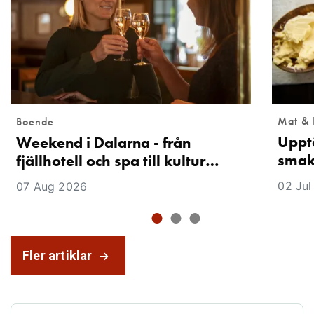
Mat & 
Boende
Uppt
Weekend i Dalarna - från
smak
fjällhotell och spa till kultur…
02 Jul
07 Aug 2026
Fler artiklar