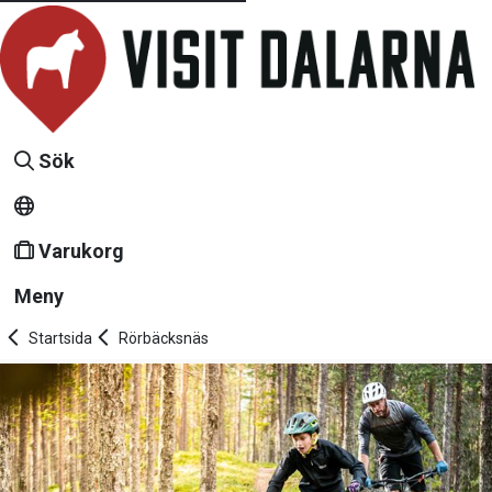
Sök
Varukorg
Meny
Startsida
Rörbäcksnäs