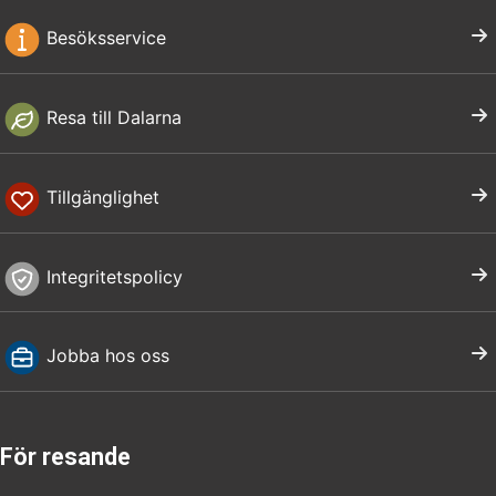
Besöksservice
Resa till Dalarna
Tillgänglighet
Integritetspolicy
Jobba hos oss
För resande