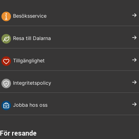
Besöksservice
Resa till Dalarna
Tillgänglighet
Integritetspolicy
Jobba hos oss
För resande