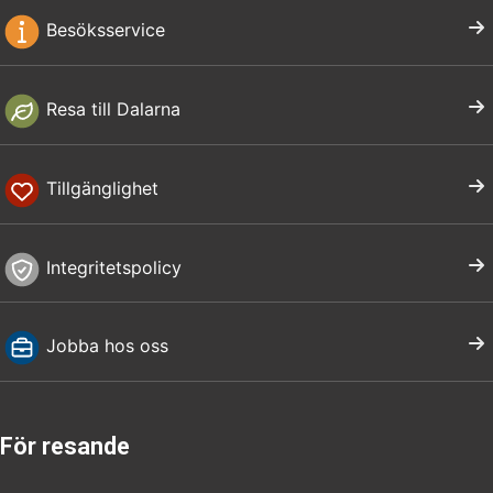
Besöksservice
Resa till Dalarna
Tillgänglighet
Integritetspolicy
Jobba hos oss
För resande