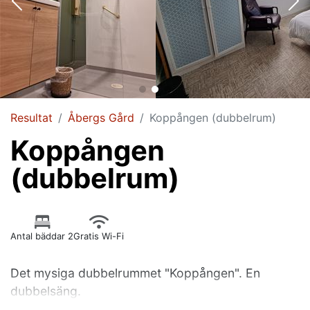
Resultat
Åbergs Gård
Koppången (dubbelrum)
Koppången
(dubbelrum)
Antal bäddar 2
Gratis Wi-Fi
Det mysiga dubbelrummet "Koppången". En
dubbelsäng.