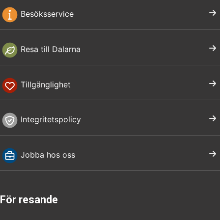
Besöksservice
Resa till Dalarna
Tillgänglighet
Integritetspolicy
Jobba hos oss
För resande