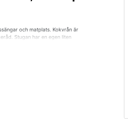
ssängar och matplats. Kokvrån är
eråd. Stugan har en egen liten
älkomna men behöver anges vid
nns i en närliggande servicestuga. Det
t centralt på campingen. Hundar/husdjur
ur tillåtna i stuga ( ange vid bokning).
u checka in. Tillkommer engångsavgift.