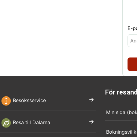
E-p
För resan
Besöksservice
Min sida (bo
Resa till Dalarna
Bokningsvillk