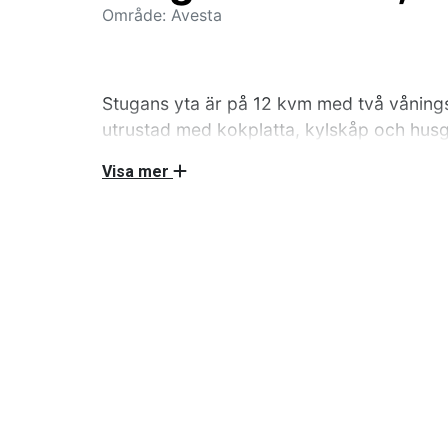
Område: Avesta
Stugans yta är på 12 kvm med två våning
utrustad med kokplatta, kylskåp och husg
möblerad veranda med tak. Husdjur är v
Visa mer
bokningstillfället.
Sänglinne finns att hyra. Toalett och dusch fi
finns två servicestugor med dusch och toalet
är välkommen i stugorna men Max 1 hund/husdj
Allt annat måsta godkännes i samråd innan d