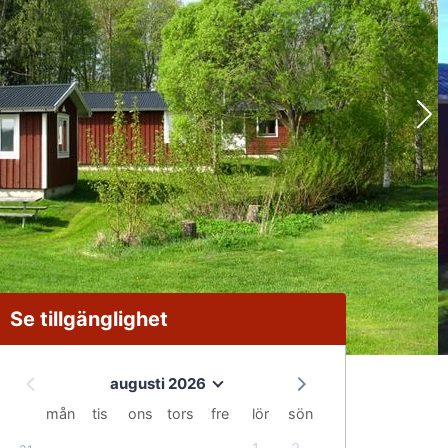
Se tillgänglighet
augusti 2026
mån
tis
ons
tors
fre
lör
sön