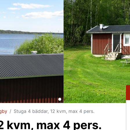
gby
Stuga 4 bäddar, 12 kvm, max 4 pers.
2 kvm, max 4 pers.