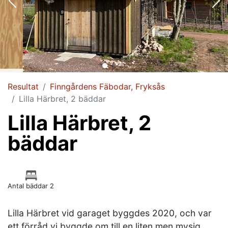
Resultat
Finngårdens Fäbodar, Fryksås
Lilla Härbret, 2 bäddar
Lilla Härbret, 2
bäddar
Antal bäddar 2
Lilla Härbret vid garaget byggdes 2020, och var
ett förråd vi byggde om till en liten men mysig