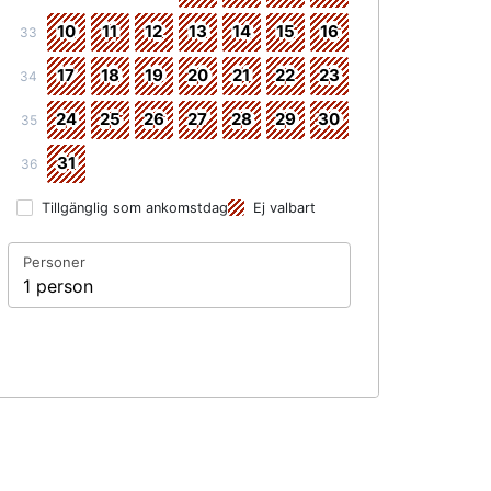
10
11
12
13
14
15
16
33
17
18
19
20
21
22
23
34
24
25
26
27
28
29
30
35
31
36
Tillgänglig som ankomstdag
Ej valbart
Personer
1 person