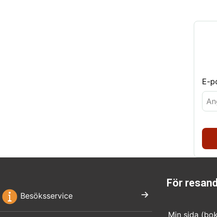
E-p
För resan
Besöksservice
Min sida (bo