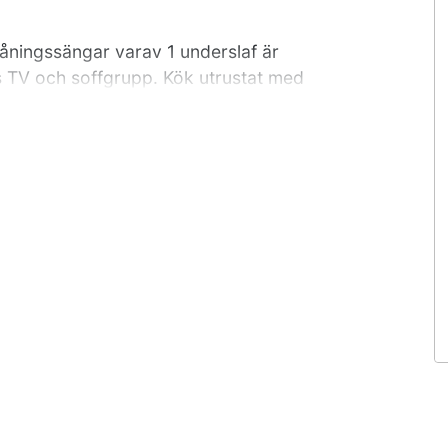
åningssängar varav 1 underslaf är
 TV och soffgrupp. Kök utrustat med
n, kaffebryggare, vattenkokare och
vatten finns i stugan.
gssängar varav 1 underslaf är 120cm
fgrupp. Kök utrustat med 2 spisplattor,
vattenkokare och husgeråd för åtta