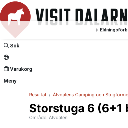
Eldningsförb
Sök
Varukorg
Meny
Resultat
Älvdalens Camping och Stugförme
Storstuga 6 (6+1
Område: Älvdalen