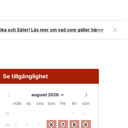
vika och Säter! Läs mer om vad som gäller här>>
Se tillgänglighet
augusti 2026
mån
tis
ons
tors
fre
lör
sön
1
2
31
3
4
5
6
7
8
9
32