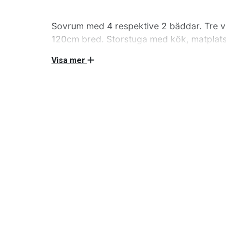
Sovrum med 4 respektive 2 bäddar. Tre v
120cm bred. Storstuga med kök, matplats
2 spisplattor, kyl, frys, micro, diskmaski
Visa mer
husgeråd för åtta personer. WC och varmt 
Sovrum med 4 respektive 2 bäddar. Tre vånin
bred. Storstuga med kök, matplats TV och sof
kyl, frys, micro, diskmaskin, kaffebryggare, 