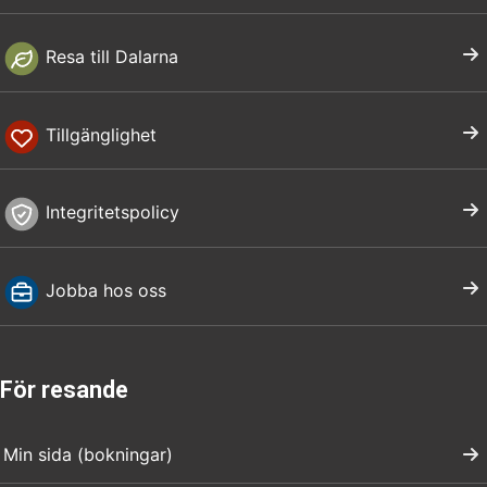
Resa till Dalarna
Tillgänglighet
Integritetspolicy
Jobba hos oss
För resande
Min sida (bokningar)