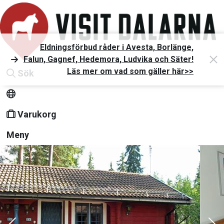
Eldningsförbud råder i Avesta, Borlänge,
Falun, Gagnef, Hedemora, Ludvika och Säter!
Läs mer om vad som gäller här>>
Sök
Varukorg
Meny