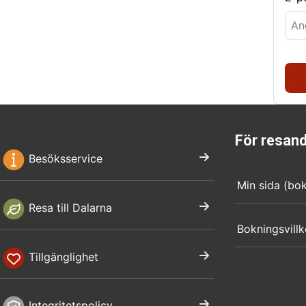
För resan
Besöksservice
Min sida (bo
Resa till Dalarna
Bokningsvillk
Tillgänglighet
Integritetspolicy