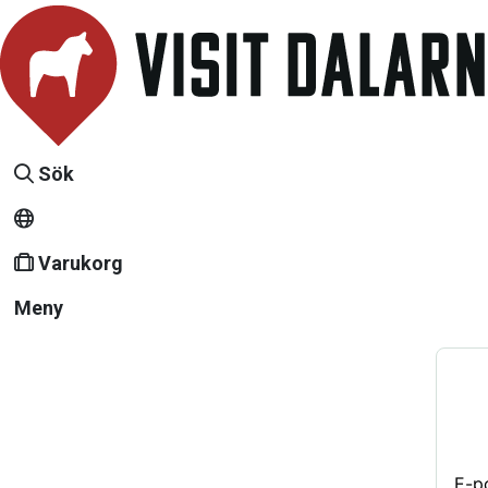
Sök
Varukorg
Meny
E-p