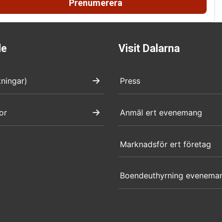
Prenumerera
de
Visit Dalarna
kningar)
Press
or
Anmäl ert evenemang
Marknadsför ert företag
Boendeuthyrning evenema