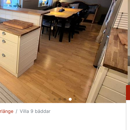
rlänge
Villa 9 bäddar