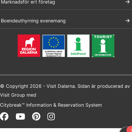
Marknadsför ert företag
Boendeuthyrning evenemang
© Copyright 2026 - Visit Dalarna. Sidan är producerad av
Visit Group
med
Citybreak™ Information & Reservation System
Facebook (opens in a new win
Youtube (opens in a new 
Pinterest (opens in a 
Instagram (opens i