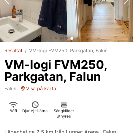
Resultat
VM-logi FVM250, Parkgatan, Falun
VM-logi FVM250,
Parkgatan, Falun
Falun
Visa på karta
Wifi
Djur ej tillåtna
Sängkläder
uthyres
Lägenhet ca 2,5 km från Lugnet Arena i Falun