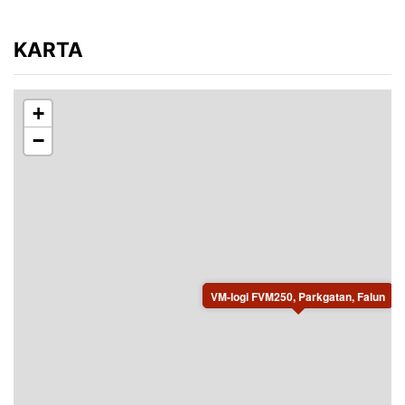
In- och utcheckning efter överenskommelse med
hyresvärden.
KARTA
Lämna boendet i gott skick vid avresa.
Av säkerhetsskäl är det ej tillåtet att ladda
+
el/laddhybrid-bilar vid boendet.
−
VM-logi FVM250, Parkgatan, Falun