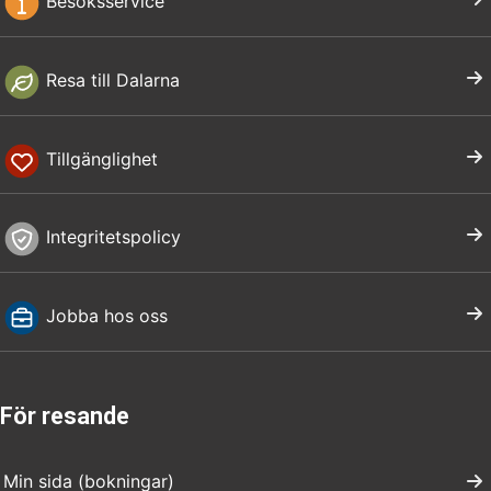
Besöksservice
Resa till Dalarna
Tillgänglighet
Integritetspolicy
Jobba hos oss
För resande
Min sida (bokningar)