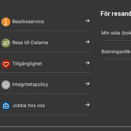
För resan
Besöksservice
Min sida (bo
Resa till Dalarna
Bokningsvillk
Tillgänglighet
Integritetspolicy
Jobba hos oss