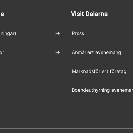
de
Visit Dalarna
kningar)
Press
or
Anmäl ert evenemang
Marknadsför ert företag
Boendeuthyrning evenema