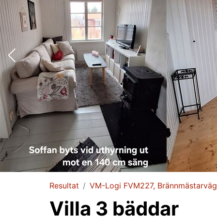
Resultat
VM-Logi FVM227, Brännmästarvä
Villa 3 bäddar