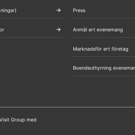
kningar)
Press
or
Anmäl ert evenemang
Marknadsför ert företag
Boendeuthyrning evenema
Visit Group
med