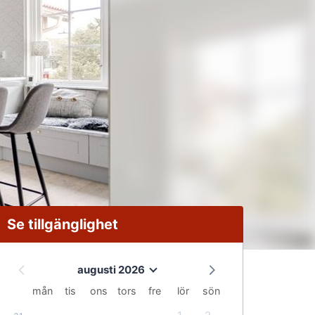
Se tillgänglighet
augusti 2026
mån
tis
ons
tors
fre
lör
sön