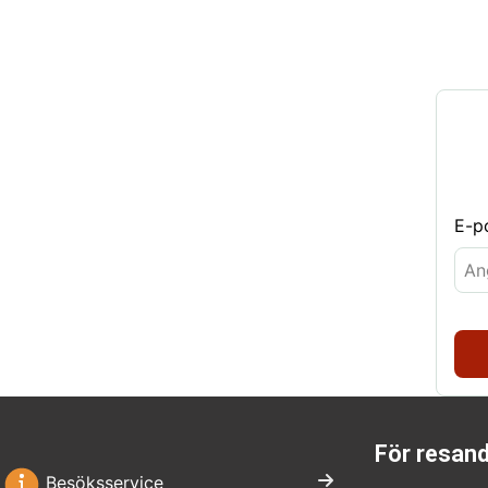
E-p
För resan
Besöksservice