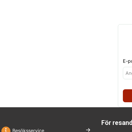
E-p
För resan
Besöksservice