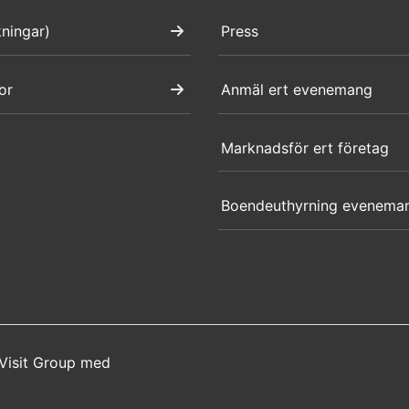
kningar)
Press
or
Anmäl ert evenemang
Marknadsför ert företag
Boendeuthyrning evenema
Visit Group
med