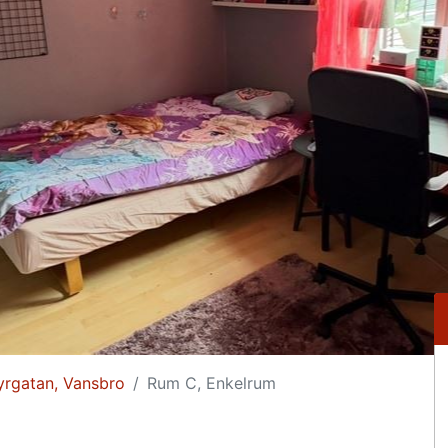
yrgatan, Vansbro
Rum C, Enkelrum