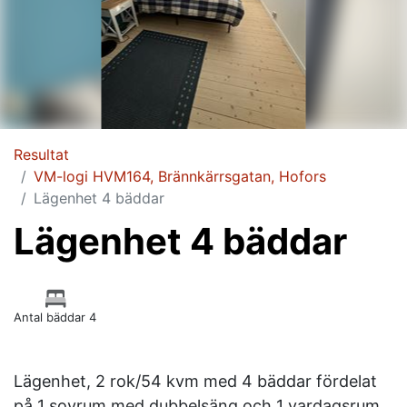
Resultat
VM-logi HVM164, Brännkärrsgatan, Hofors
Lägenhet 4 bäddar
Lägenhet 4 bäddar
Antal bäddar 4
Lägenhet, 2 rok/54 kvm med 4 bäddar fördelat
på 1 sovrum med dubbelsäng och 1 vardagsrum