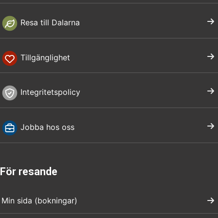
Resa till Dalarna
Tillgänglighet
Integritetspolicy
Jobba hos oss
För resande
Min sida (bokningar)