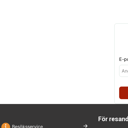
E-p
För resan
Besöksservice