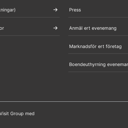
kningar)
Press
or
Anmäl ert evenemang
Marknadsför ert företag
Boendeuthyrning evenema
Visit Group
med