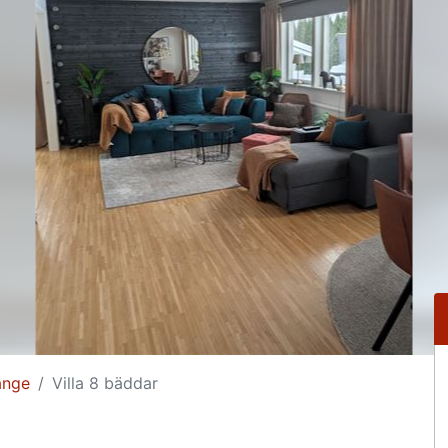
änge
Villa 8 bäddar