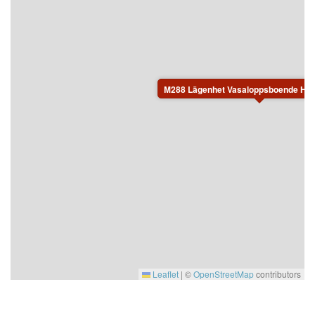
M288 Lägenhet Vasaloppsboende Hål
Leaflet
|
©
OpenStreetMap
contributors