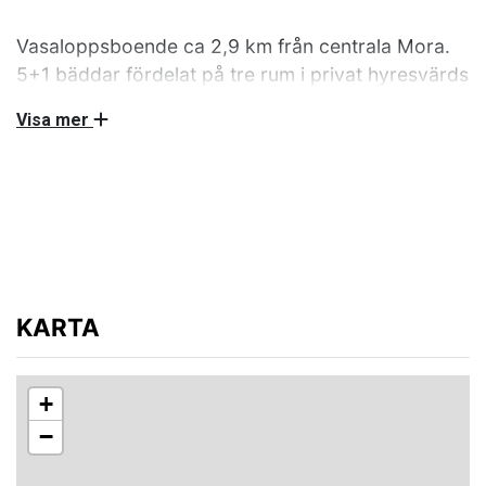
Vasaloppsboende ca 2,9 km från centrala Mora.
5+1 bäddar fördelat på tre rum i privat hyresvärds
lägenhet under Vasaloppets vintervecka.
Visa mer
Sänglinne och handdukar ingår i priset.
Egen lägenhet hyrs ut av privat hyresvärd under
Vasaloppets vintervecka. Ett rum med en enkelsäng
120cm, två rum med dubbelsäng 180cm varav den ena
dubbelsängen kan tas i sär till två enkelsängar på
90cm. Det går även ställa in ytterligare en 90cm säng i
något av rummen om så önskas. Kök, dusch och 2st
KARTA
WC. Wifi finns. Hyresvärden bor inte i lägenheten
under uthyrningsperioden.
Ej rökning. Ej husdjur.
+
−