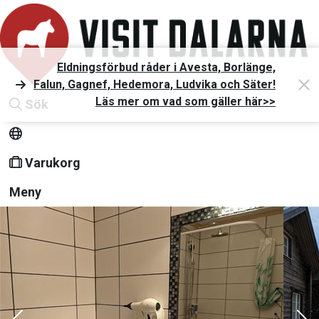
Eldningsförbud råder i Avesta, Borlänge,
Falun, Gagnef, Hedemora, Ludvika och Säter!
Läs mer om vad som gäller här>>
Sök
Varukorg
Meny