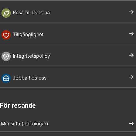
Resa till Dalarna
Tillgänglighet
Integritetspolicy
Jobba hos oss
För resande
Min sida (bokningar)