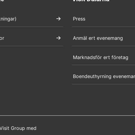
kningar)
Press
or
Anmäl ert evenemang
Marknadsför ert företag
Boendeuthyrning evenema
Visit Group
med