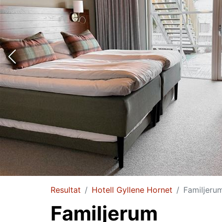
Resultat
Hotell Gyllene Hornet
Familjeru
Familjerum