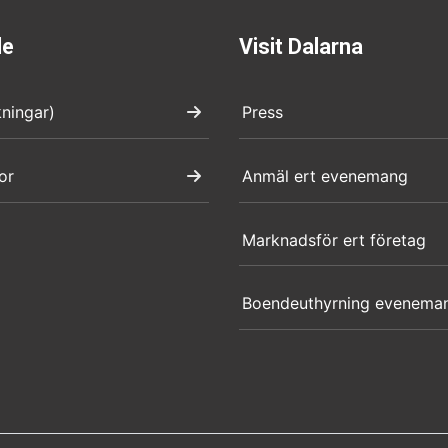
de
Visit Dalarna
kningar)
Press
or
Anmäl ert evenemang
Marknadsför ert företag
Boendeuthyrning evenema