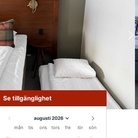
Se tillgänglighet
augusti 2026
mån
tis
ons
tors
fre
lör
sön