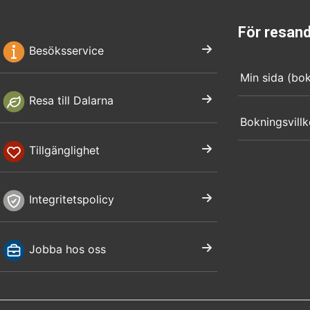
För resan
Besöksservice
Min sida (bo
Resa till Dalarna
Bokningsvillk
Tillgänglighet
Integritetspolicy
Jobba hos oss