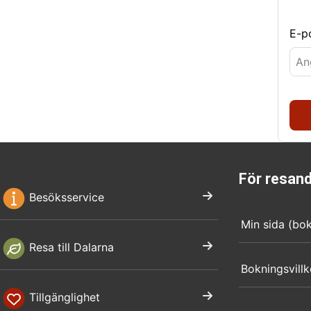
E-p
För resan
Besöksservice
Min sida (bo
Resa till Dalarna
Bokningsvillk
Tillgänglighet