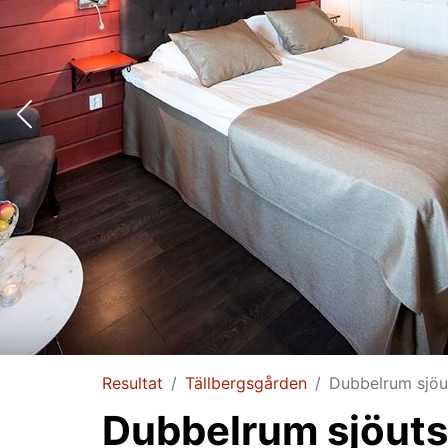
Resultat
Tällbergsgården
Dubbelrum sjöu
Dubbelrum sjöuts