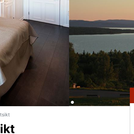
tsikt
ikt