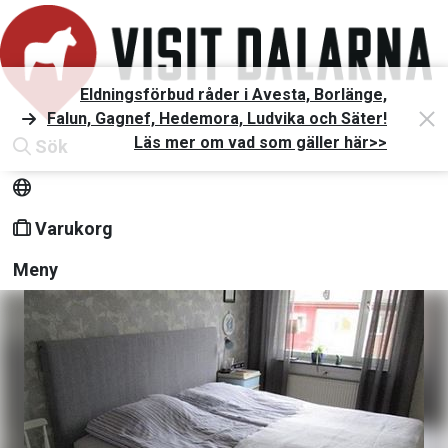
Eldningsförbud råder i Avesta, Borlänge,
Falun, Gagnef, Hedemora, Ludvika och Säter!
Läs mer om vad som gäller här>>
Sök
Varukorg
Meny