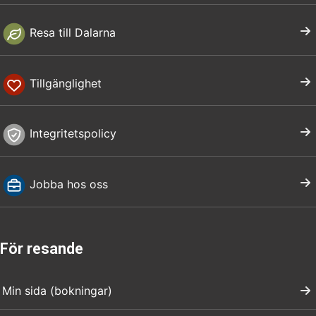
Resa till Dalarna
Tillgänglighet
Integritetspolicy
Jobba hos oss
För resande
Min sida (bokningar)