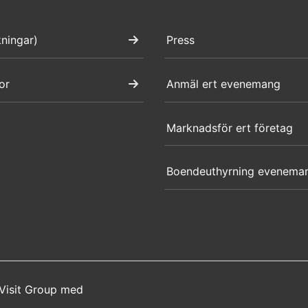
kningar)
Press
or
Anmäl ert evenemang
Marknadsför ert företag
Boendeuthyrning evenema
Visit Group
med