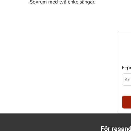
Sovrum med två enkelsängar.
E-p
För resan