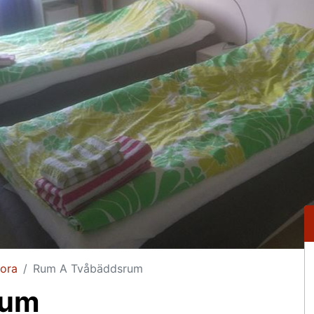
Mora
Rum A Tvåbäddsrum
rum