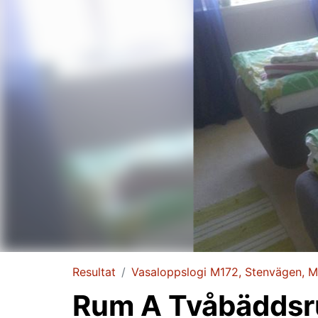
Resultat
Vasaloppslogi M172, Stenvägen, 
Rum A Tvåbädds