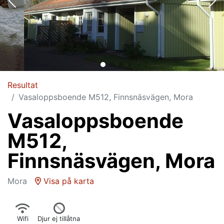
Resultat
Vasaloppsboende M512, Finnsnäsvägen, Mora
Vasaloppsboende
M512,
Finnsnäsvägen, Mora
Mora
Visa på karta
Wifi
Djur ej tillåtna