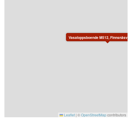
Vasaloppsboende M512, Finnsnäsväg
Leaflet
|
©
OpenStreetMap
contributors