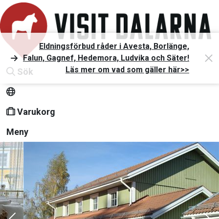
Eldningsförbud råder i Avesta, Borlänge,
Falun, Gagnef, Hedemora, Ludvika och Säter!
Läs mer om vad som gäller här>>
Sök
Varukorg
Meny