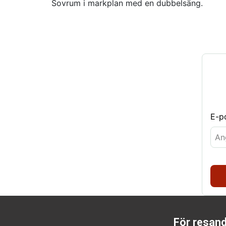
Sovrum i markplan med en dubbelsäng.
E-p
För resan