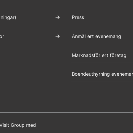
kningar)
Press
or
Anmäl ert evenemang
Marknadsför ert företag
Boendeuthyrning evenema
Visit Group
med