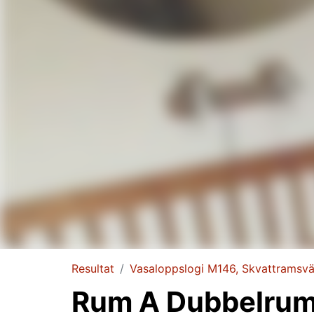
Resultat
Vasaloppslogi M146, Skvattramsv
Rum A Dubbelru