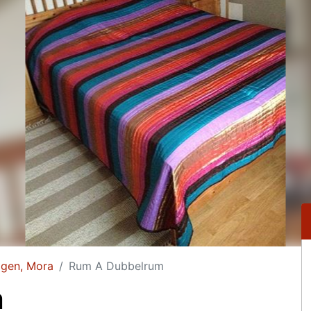
ägen, Mora
Rum A Dubbelrum
m