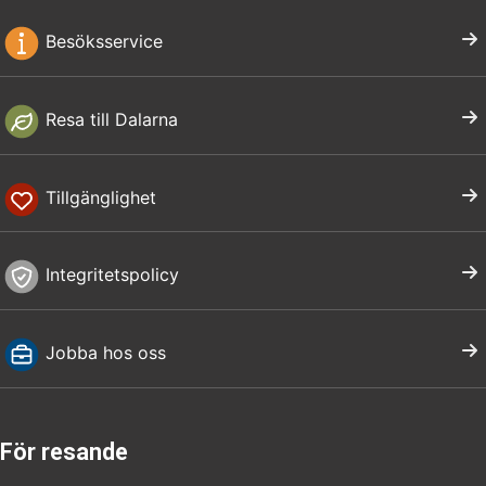
Besöksservice
Resa till Dalarna
Tillgänglighet
Integritetspolicy
Jobba hos oss
För resande