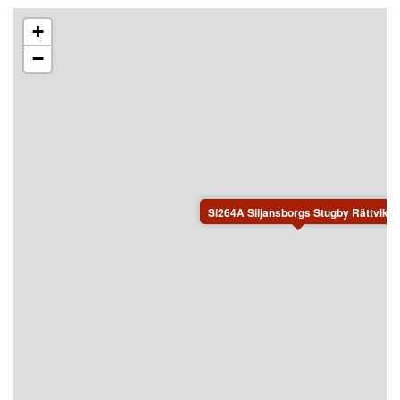
+
−
Si264A Siljansborgs Stugby Rättvik