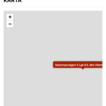
KARTA
+
−
Saturnusvägen 3 Lgh E3, Idre Himmelf