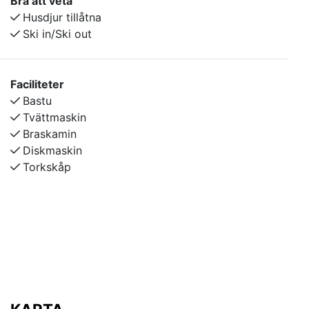
Bra att veta
ombesörjes av hyresgästen själv. Beroende på
Husdjur tillåtna
snötillgång kan avstånd till pist/lift variera.
Ski in/Ski out
Faciliteter
Bastu
Tvättmaskin
Braskamin
Diskmaskin
Torkskåp