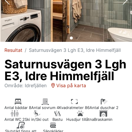
Resultat
Saturnusvägen 3 Lgh E3, Idre Himmelfjäll
Saturnusvägen 3 Lgh
E3, Idre Himmelfjäll
Område: Idrefjällen
Visa på karta
Antal bäddar 8
Antal sovrum 4
Kvadratmeter 86
Antal duschar 2
Antal WC 2
Ski in/Ski out
Bastu
Husdjur tillåtna
Braskamin
Slutstäd finns att
Sängkläder