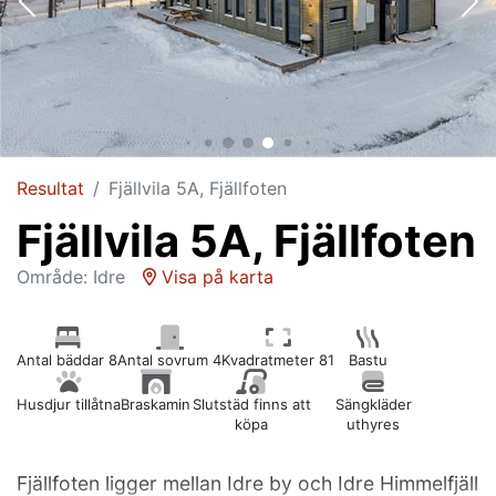
Resultat
Fjällvila 5A, Fjällfoten
Fjällvila 5A, Fjällfoten
Område: Idre
Visa på karta
Antal bäddar 8
Antal sovrum 4
Kvadratmeter 81
Bastu
Husdjur tillåtna
Braskamin
Slutstäd finns att
Sängkläder
köpa
uthyres
Fjällfoten ligger mellan Idre by och Idre Himmelfjäll