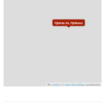
Elbil: Det finns ingen elbilsladdning vid stugan och det
är inte tillåtet att ladda från vanligt eluttag.
Elbilsladdning finns på allmänna laddplatser vid Idre
by, Himmelfjäll och Idre Fjäll.
Fjällvila 5A, Fjällfoten
Tillval som går att boka till för en extra kostnad: Lakan
och handdukar, avresestädning, husdjurstillägg och
ved. Om städning inte är bokad så städar gästen själv
innan avresa. Följ instruktioner noga. Vid icke godkänd
städning debiteras gästen. Rengöringsprodukter för
städning finns i stugan.
Leaflet
|
©
OpenStreetMap
contributors