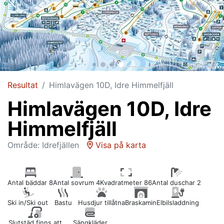
Resultat
Himlavägen 10D, Idre Himmelfjäll
Himlavägen 10D, Idre
Himmelfjäll
Område: Idrefjällen
Visa på karta
Antal bäddar 8
Antal sovrum 4
Kvadratmeter 86
Antal duschar 2
Ski in/Ski out
Bastu
Husdjur tillåtna
Braskamin
Elbilsladdning
Slutstäd finns att
Sängkläder