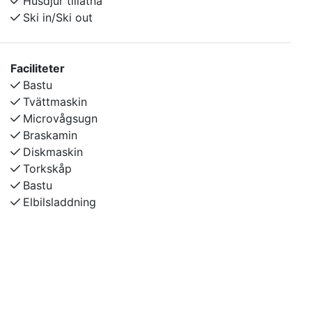
Husdjur tillåtna
Ski in/Ski out
Hund tillåtet EJ katt. Rökning ej tillåtet.
Faciliteter
Bastu
Tvättmaskin
Microvågsugn
Braskamin
Diskmaskin
Torkskåp
Bastu
Elbilsladdning