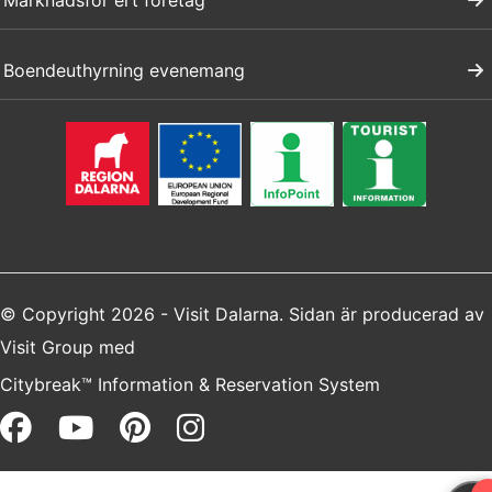
Marknadsför ert företag
Boendeuthyrning evenemang
© Copyright 2026 - Visit Dalarna. Sidan är producerad av
Visit Group
med
Citybreak™ Information & Reservation System
Facebook (opens in a new win
Youtube (opens in a new 
Pinterest (opens in a 
Instagram (opens i