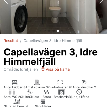
Resultat
Capellavägen 3, Idre Himmelfjäll
Capellavägen 3, Idre
Himmelfjäll
Område: Idrefjällen
Visa på karta
Antal bäddar 8
Antal sovrum 3
Kvadratmeter 94
Antal duschar 2
Antal WC 2
Ski in/Ski out
Bastu
Braskamin
Djur ej tillåtna
Slutstäd finns att
Sängkläder