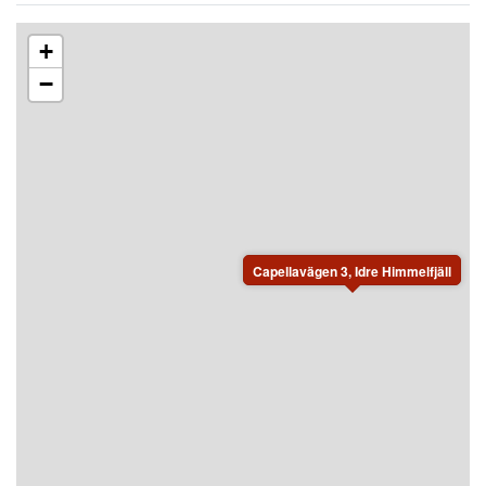
+
−
Capellavägen 3, Idre Himmelfjäll