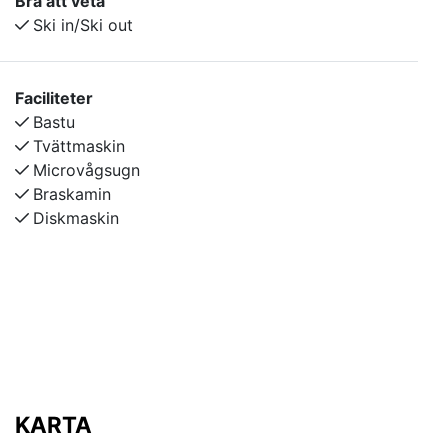
Bra att veta
Ca 200m till pist/lift. Beroende på snötillgång kan
Ski in/Ski out
avstånd till pist/lift variera.
Faciliteter
Bastu
Tvättmaskin
Microvågsugn
Braskamin
Diskmaskin
KARTA