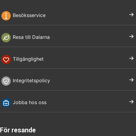
Besöksservice
Resa till Dalarna
Tillgänglighet
Integritetspolicy
Jobba hos oss
För resande