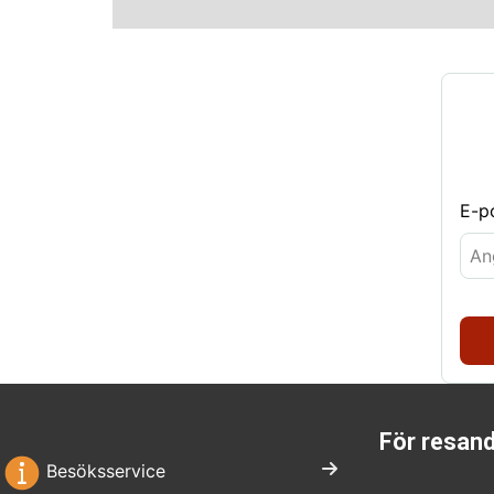
E-p
För resan
Besöksservice