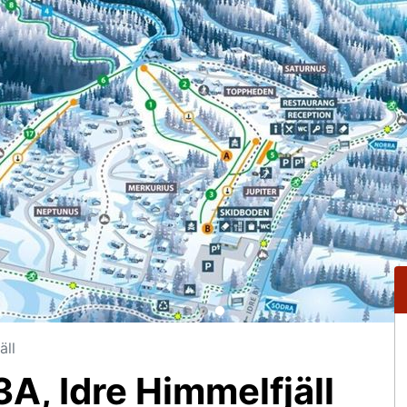
äll
A, Idre Himmelfjäll