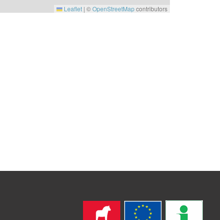
Leaflet
|
©
OpenStreetMap
contributors