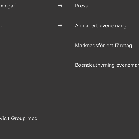
kningar)
Press
or
Anmäl ert evenemang
Marknadsför ert företag
Boendeuthyrning evenema
Visit Group
med