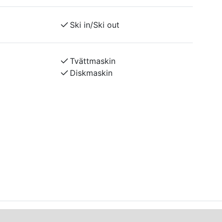
h.
Ski in/Ski out
rtid), skidförråd samt eluttag. Cirka 200
era beroende på snötillgång. Husdjur är
Tvättmaskin
Diskmaskin