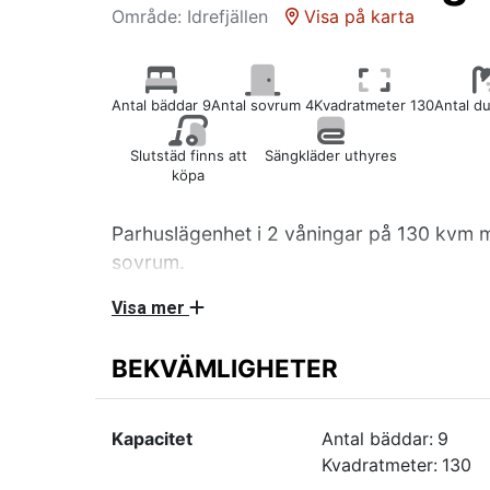
Område: Idrefjällen
Visa på karta
Antal bäddar 9
Antal sovrum 4
Kvadratmeter 130
Antal d
Slutstäd finns att
Sängkläder uthyres
köpa
Parhuslägenhet i 2 våningar på 130 kvm 
sovrum.
Visa mer
Nedre plan inrymmer två sovrum med en vån
underslaf som är 140 cm bred. Fullt utrustat 
BEKVÄMLIGHETER
och mikro. Allrum med 3G Router och SMAR
kanaler och braskamin. WC/dusch med bastu.
Kapacitet
Antal bäddar:
9
Övre plan inrymmer ett allrum med bäddsoffa
Kvadratmeter:
130
SMART TV med Chromecast. Två sovrum med 