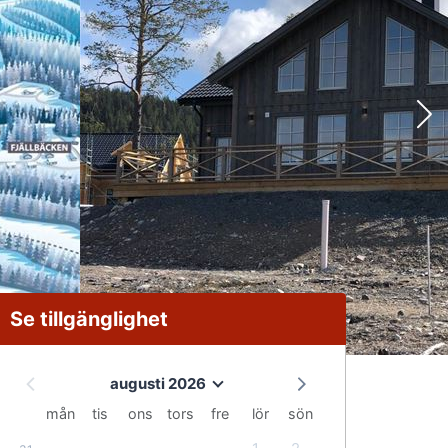
Se tillgänglighet
augusti 2026
mån
tis
ons
tors
fre
lör
sön