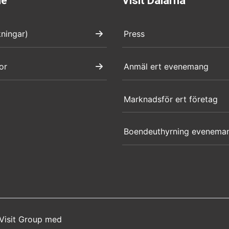
de
Visit Dalarna
kningar)
Press
or
Anmäl ert evenemang
Marknadsför ert företag
Boendeuthyrning evenema
Visit Group
med