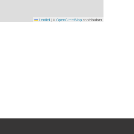
Leaflet
|
©
OpenStreetMap
contributors