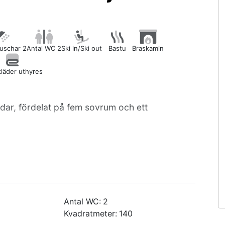
duschar 2
Antal WC 2
Ski in/Ski out
Bastu
Braskamin
läder uthyres
ar, fördelat på fem sovrum och ett
ed en dubbelsäng och en enkelsäng,
 ett sovrum med två enkelsängar. Loft
g spis/ugn, kyl/frys, diskmaskin och
ch braskamin. En
terligare en WC/dusch. Tvättmaskin,
Antal WC:
2
Kvadratmeter:
140