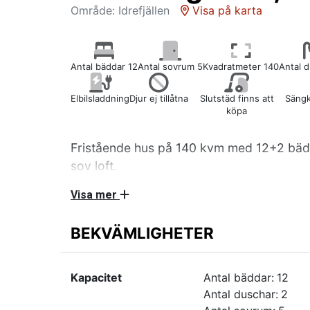
Område: Idrefjällen
Visa på karta
Antal bäddar 12
Antal sovrum 5
Kvadratmeter 140
Antal 
Elbilsladdning
Djur ej tillåtna
Slutstäd finns att
Sängk
köpa
Fristående hus på 140 kvm med 12+2 bädd
sov loft.
Visa mer
Ett sovrum med en dubbelsäng, två sovrum m
ett sovrum med en dubbelsäng på 140 cm och
BEKVÄMLIGHETER
med bäddsoffa för två personer. Köksavdelnin
mikro (matplats för tolv personer). Allrum med Smart TV o
WC/dusch med bastu och handukstork samt yt
Kapacitet
Antal bäddar:
12
torktumlare och torkskåp.
Antal duschar:
2