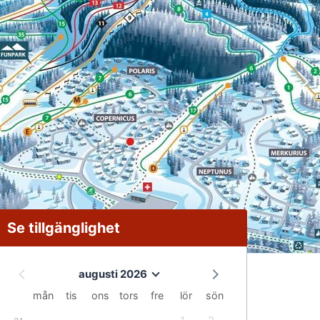
Se tillgänglighet
augusti 2026
mån
tis
ons
tors
fre
lör
sön